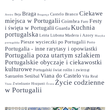
Ciekawe
Braga
Castelo Branco
Beja
Aveiro
Bragança
miejsca w Portugalii
Festy
Coimbra
Faro
Kuchnia
i święta w Portugalii
Guarda
portugalska
Madera i Azory
Leiria
Lizbona
Muzyka
Piesze wycieczki po Portugalii
Porto
portugalska
Portugalia - inne rarytasy i opowiastki
Portugalia poza utartym szlakiem
Portugalskie obyczaje i ciekawostki
kulturowe
Portugalski świat roślin i zwierząt
Viana do Castelo
Santarém
Setúbal
Vila Real
Życie codzienne
Zwiedzanie Hiszpanii
Viseu
Évora
w Portugalii