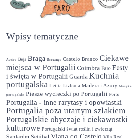
Wpisy tematyczne
Ciekawe
Braga
Castelo Branco
Beja
Aveiro
Bragança
miejsca w Portugalii
Festy
Coimbra
Faro
Kuchnia
i święta w Portugalii
Guarda
portugalska
Madera i Azory
Leiria
Lizbona
Muzyka
Piesze wycieczki po Portugalii
Porto
portugalska
Portugalia - inne rarytasy i opowiastki
Portugalia poza utartym szlakiem
Portugalskie obyczaje i ciekawostki
kulturowe
Portugalski świat roślin i zwierząt
Viana do Castelo
Santarém
Setúbal
Vila Real