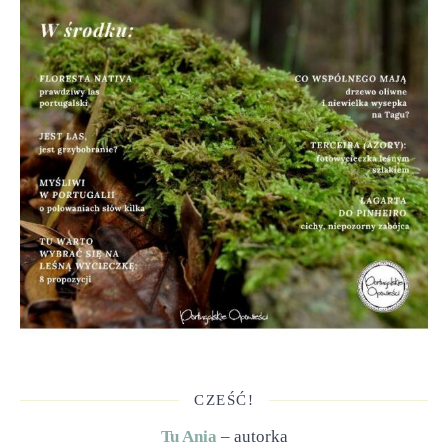
CZEŚĆ!
Tu Ania
– autorka