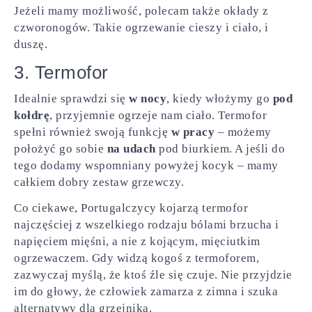
Jeżeli mamy możliwość, polecam także okłady z
czworonogów. Takie ogrzewanie cieszy i ciało, i
duszę.
3. Termofor
Idealnie sprawdzi się
w nocy
, kiedy włożymy go
pod
kołdrę
, przyjemnie ogrzeje nam ciało. Termofor
spełni również swoją funkcję
w pracy
– możemy
położyć go sobie
na udach
pod biurkiem. A jeśli do
tego dodamy wspomniany powyżej kocyk – mamy
całkiem dobry zestaw grzewczy.
Co ciekawe, Portugalczycy kojarzą termofor
najczęściej z wszelkiego rodzaju bólami brzucha i
napięciem mięśni, a nie z kojącym, mięciutkim
ogrzewaczem. Gdy widzą kogoś z termoforem,
zazwyczaj myślą, że ktoś źle się czuje. Nie przyjdzie
im do głowy, że człowiek zamarza z zimna i szuka
alternatywy dla grzejnika.