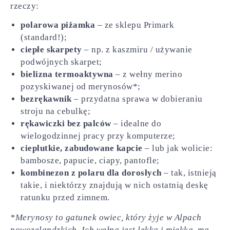
rzeczy:
polarowa piżamka
– ze sklepu Primark
(standard!);
ciepłe skarpety
– np. z kaszmiru / używanie
podwójnych skarpet;
bielizna termoaktywna
– z wełny merino
pozyskiwanej od merynosów*;
bezrękawnik
– przydatna sprawa w dobieraniu
stroju na cebulkę;
rękawiczki bez palców
– idealne do
wielogodzinnej pracy przy komputerze;
cieplutkie, zabudowane kapcie
– lub jak wolicie:
bambosze, papucie, ciapy, pantofle;
kombinezon z polaru dla dorosłych
– tak, istnieją
takie, i niektórzy znajdują w nich ostatnią deskę
ratunku przed zimnem.
*Merynosy to gatunek owiec, który żyje w Alpach
nowozelandzkich. Ich wełna jest lekka i miękka, ma