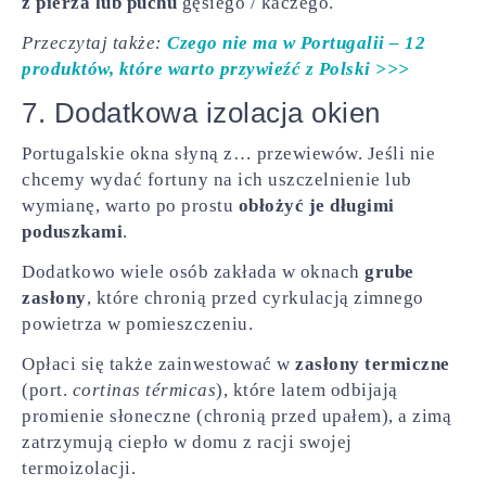
z pierza lub puchu
gęsiego / kaczego.
Przeczytaj także:
Czego nie ma w Portugalii – 12
produktów, które warto przywieźć z Polski >>>
7. Dodatkowa izolacja okien
Portugalskie okna słyną z… przewiewów. Jeśli nie
chcemy wydać fortuny na ich uszczelnienie lub
wymianę, warto po prostu
obłożyć je długimi
poduszkami
.
Dodatkowo wiele osób zakłada w oknach
grube
zasłony
, które chronią przed cyrkulacją zimnego
powietrza w pomieszczeniu.
Opłaci się także zainwestować w
zasłony termiczne
(port.
cortinas térmicas
), które latem odbijają
promienie słoneczne (chronią przed upałem), a zimą
zatrzymują ciepło w domu z racji swojej
termoizolacji.