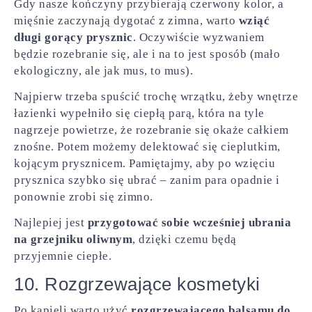
Gdy nasze kończyny przybierają czerwony kolor, a
mięśnie zaczynają dygotać z zimna, warto
wziąć
długi gorący prysznic
. Oczywiście wyzwaniem
będzie rozebranie się, ale i na to jest sposób (mało
ekologiczny, ale jak mus, to mus).
Najpierw trzeba spuścić trochę wrzątku, żeby wnętrze
łazienki wypełniło się ciepłą parą, która na tyle
nagrzeje powietrze, że rozebranie się okaże całkiem
znośne. Potem możemy delektować się cieplutkim,
kojącym prysznicem. Pamiętajmy, aby po wzięciu
prysznica szybko się ubrać – zanim para opadnie i
ponownie zrobi się zimno.
Najlepiej jest
przygotować sobie wcześniej ubrania
na grzejniku oliwnym
, dzięki czemu będą
przyjemnie ciepłe.
10. Rozgrzewające kosmetyki
Po kąpieli warto użyć
rozgrzewającego balsamu do