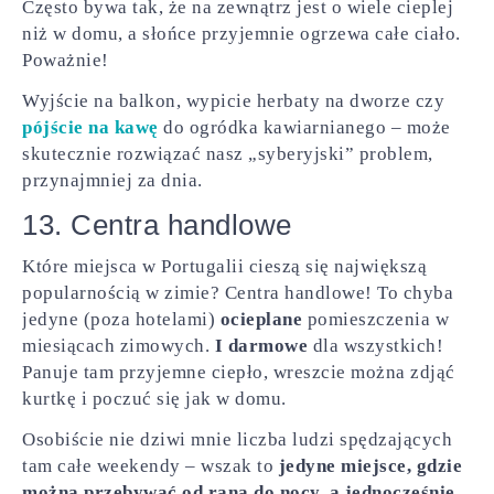
Często bywa tak, że na zewnątrz jest o wiele cieplej
niż w domu, a słońce przyjemnie ogrzewa całe ciało.
Poważnie!
Wyjście na balkon, wypicie herbaty na dworze czy
pójście na kawę
do ogródka kawiarnianego – może
skutecznie rozwiązać nasz „syberyjski” problem,
przynajmniej za dnia.
13. Centra handlowe
Które miejsca w Portugalii cieszą się największą
popularnością w zimie? Centra handlowe! To chyba
jedyne (poza hotelami)
ocieplane
pomieszczenia w
miesiącach zimowych.
I
darmowe
dla wszystkich!
Panuje tam przyjemne ciepło, wreszcie można zdjąć
kurtkę i poczuć się jak w domu.
Osobiście nie dziwi mnie liczba ludzi spędzających
tam całe weekendy – wszak to
jedyne miejsce, gdzie
można przebywać od rana do nocy, a jednocześnie