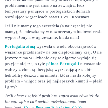
problemem nie jest zimno na zewnątrz, lecz
temperatury panujące w portugalskich domach
oscylujące w granicach nawet 15°C. Koszmar!
Jeśli nie mamy tego szczęścia (a najczęściej nie
mamy), że mieszkamy w nowoczesnym budownictwie
wyposażonym w ogrzewanie, biada nam!
Portugalia zimą
wyzwala u wielu obcokrajowców
wiązankę przekleństw na ten ciepło-zimny kraj. O ile
jeszcze zima w Lizbonie czy w Algarve wydaje się
przyjemniejsza, o tyle
północ Portugalii
nieustannie
walczy z chmurą iberyjską wyrzucającą z siebie
hektolitry deszczu na minutę, która nasila kolejny
problem – wilgoć oraz jej najlepszych kumpli – pleśń
i grzyb.
Jeśli chcesz zgłębić problem, zapraszam również do
innego wpisu całkowicie poświęconego temu
tematowi:
Czy w Portugalii jest zima? >>>