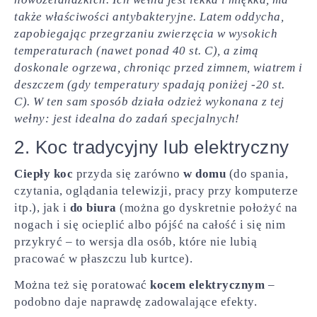
także właściwości antybakteryjne. Latem oddycha,
zapobiegając przegrzaniu zwierzęcia w wysokich
temperaturach (nawet ponad 40 st. C), a zimą
doskonale ogrzewa, chroniąc przed zimnem, wiatrem i
deszczem (gdy temperatury spadają poniżej -20 st.
C). W ten sam sposób działa odzież wykonana z tej
wełny: jest idealna do zadań specjalnych!
2. Koc tradycyjny lub elektryczny
Ciepły koc
przyda się zarówno
w domu
(do spania,
czytania, oglądania telewizji, pracy przy komputerze
itp.), jak i
do biura
(można go dyskretnie położyć na
nogach i się ocieplić albo pójść na całość i się nim
przykryć – to wersja dla osób, które nie lubią
pracować w płaszczu lub kurtce).
Można też się poratować
kocem elektrycznym
–
podobno daje naprawdę zadowalające efekty.