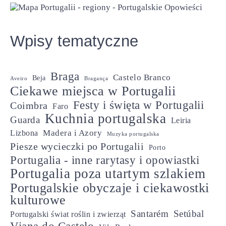
Wpisy tematyczne
Braga
Castelo Branco
Beja
Aveiro
Bragança
Ciekawe miejsca w Portugalii
Festy i święta w Portugalii
Coimbra
Faro
Kuchnia portugalska
Guarda
Leiria
Madera i Azory
Lizbona
Muzyka portugalska
Piesze wycieczki po Portugalii
Porto
Portugalia - inne rarytasy i opowiastki
Portugalia poza utartym szlakiem
Portugalskie obyczaje i ciekawostki
kulturowe
Santarém
Setúbal
Portugalski świat roślin i zwierząt