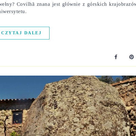
wełny? Covilhã znana jest głównie z górskich krajobrazó
niwersytetu.
CZYTAJ DALEJ