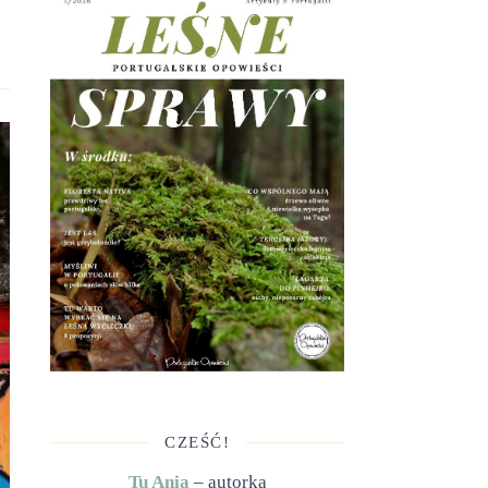
CZEŚĆ!
Tu Ania
– autorka