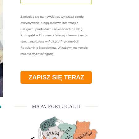
Zapisując się na newsletter, wyrażasz zgodę
otrzymywanie drogą mailową informacji o
usługach, produktach i nowościach na blogu
Portugalskie Opowieści. Więcej informacji na ten
temat znajdziesz w
Polityce Prywatności
i
Regulaminie Newslettera
. W każdym momencie
możesz wycofać zgodę.
ZAPISZ SIĘ TERAZ
MAPA PORTUGALII
A