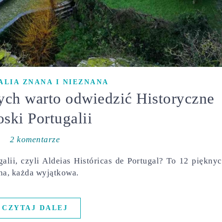
LIA ZNANA I NIEZNANA
ych warto odwiedzić Historyczne
ski Portugalii
2 komentarze
alii, czyli Aldeias Históricas de Portugal? To 12 piękny
nna, każda wyjątkowa.
CZYTAJ DALEJ