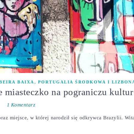
,
BEIRA BAIXA
PORTUGALIA ŚRODKOWA I LIZBON
e miasteczko na pograniczu kultur
1 Komentarz
oraz miejsce, w której narodził się odkrywca Brazylii. Wit