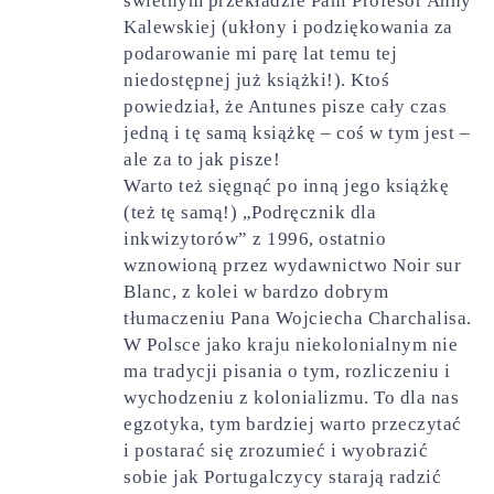
świetnym przekładzie Pani Profesor Anny
Kalewskiej (ukłony i podziękowania za
podarowanie mi parę lat temu tej
niedostępnej już książki!). Ktoś
powiedział, że Antunes pisze cały czas
jedną i tę samą książkę – coś w tym jest –
ale za to jak pisze!
Warto też sięgnąć po inną jego książkę
(też tę samą!) „Podręcznik dla
inkwizytorów” z 1996, ostatnio
wznowioną przez wydawnictwo Noir sur
Blanc, z kolei w bardzo dobrym
tłumaczeniu Pana Wojciecha Charchalisa.
W Polsce jako kraju niekolonialnym nie
ma tradycji pisania o tym, rozliczeniu i
wychodzeniu z kolonializmu. To dla nas
egzotyka, tym bardziej warto przeczytać
i postarać się zrozumieć i wyobrazić
sobie jak Portugalczycy starają radzić