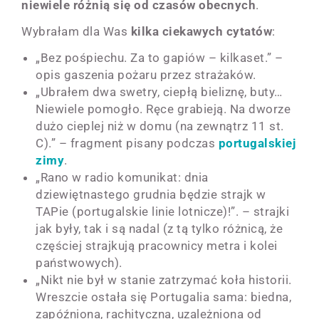
niewiele różnią się od czasów obecnych
.
Wybrałam dla Was
kilka ciekawych cytatów
:
„Bez pośpiechu. Za to gapiów – kilkaset.” –
opis gaszenia pożaru przez strażaków.
„Ubrałem dwa swetry, ciepłą bieliznę, buty…
Niewiele pomogło. Ręce grabieją. Na dworze
dużo cieplej niż w domu (na zewnątrz 11 st.
C).” – fragment pisany podczas
portugalskiej
zimy
.
„Rano w radio komunikat: dnia
dziewiętnastego grudnia będzie strajk w
TAPie (portugalskie linie lotnicze)!”. – strajki
jak były, tak i są nadal (z tą tylko różnicą, że
częściej strajkują pracownicy metra i kolei
państwowych).
„Nikt nie był w stanie zatrzymać koła historii.
Wreszcie ostała się Portugalia sama: biedna,
zapóźniona, rachityczna, uzależniona od