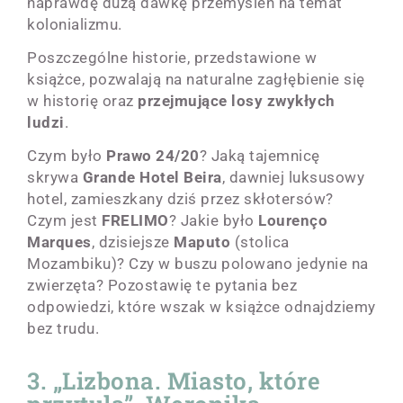
naprawdę dużą dawkę przemyśleń na temat
kolonializmu.
Poszczególne historie, przedstawione w
książce, pozwalają na naturalne zagłębienie się
w historię oraz
przejmujące losy zwykłych
ludzi
.
Czym było
Prawo 24/20
? Jaką tajemnicę
skrywa
Grande Hotel Beira
, dawniej luksusowy
hotel, zamieszkany dziś przez skłotersów?
Czym jest
FRELIMO
? Jakie było
Lourenço
Marques
, dzisiejsze
Maputo
(stolica
Mozambiku)? Czy w buszu polowano jedynie na
zwierzęta? Pozostawię te pytania bez
odpowiedzi, które wszak w książce odnajdziemy
bez trudu.
3. „Lizbona. Miasto, które