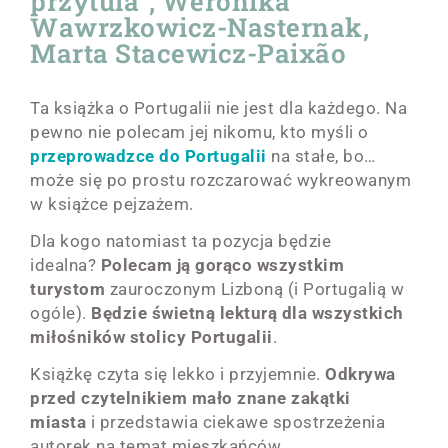
przytula”, Weronika
Wawrzkowicz-Nasternak,
Marta Stacewicz-Paixão
Ta książka o Portugalii nie jest dla każdego. Na
pewno nie polecam jej nikomu, kto myśli o
przeprowadzce do Portugalii
na stałe, bo…
może się po prostu rozczarować wykreowanym
w książce pejzażem.
Dla kogo natomiast ta pozycja będzie
idealna?
Polecam ją gorąco wszystkim
turystom
zauroczonym Lizboną (i Portugalią w
ogóle).
Będzie świetną lekturą dla wszystkich
miłośników stolicy Portugalii
.
Książkę czyta się lekko i przyjemnie.
Odkrywa
przed czytelnikiem mało znane zakątki
miasta
i przedstawia ciekawe spostrzeżenia
autorek na temat mieszkańców.