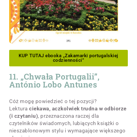
KUP TUTAJ ebooka „Zakamarki portugalskiej
codzienności”
11. „Chwała Portugalii”,
António Lobo Antunes
Cóż mogę powiedzieć o tej pozycji?
Lektura
ciekawa, aczkolwiek trudna w odbiorze
(i czytaniu)
, przeznaczona raczej dla
czytelników świadomych, lubiących książki o
nieszablonowym stylu i wymagające większego