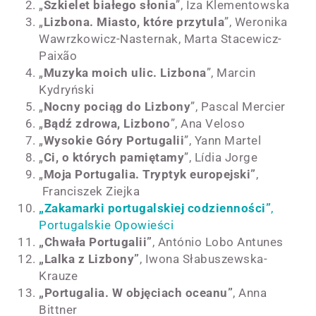
„
Szkielet białego słonia
”, Iza Klementowska
„
Lizbona. Miasto, które przytula
”, Weronika
Wawrzkowicz-Nasternak, Marta Stacewicz-
Paixão
„
Muzyka moich ulic. Lizbona
”, Marcin
Kydryński
„
Nocny pociąg do Lizbony
”, Pascal Mercier
„
Bądź zdrowa, Lizbono
”, Ana Veloso
„
Wysokie Góry Portugalii
”, Yann Martel
„
Ci, o których pamiętamy
”, Lídia Jorge​
„
Moja Portugalia. Tryptyk europejski”
,
Franciszek Ziejka
„Zakamarki portugalskiej codzienności”
,
Portugalskie Opowieści
„Chwała Portugalii”
, António Lobo Antunes
„Lalka z Lizbony”
, Iwona Słabuszewska-
Krauze
„Portugalia. W objęciach oceanu”
, Anna
Bittner