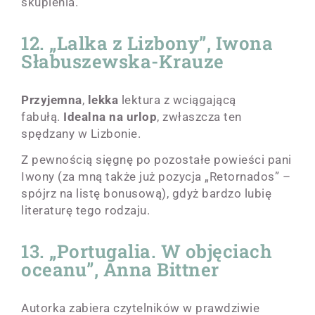
skupienia.
12. „Lalka z Lizbony”, Iwona
Słabuszewska-Krauze
Przyjemna
,
lekka
lektura z wciągającą
fabułą.
Idealna na urlop
, zwłaszcza ten
spędzany w Lizbonie.
Z pewnością sięgnę po pozostałe powieści pani
Iwony (za mną także już pozycja „Retornados” –
spójrz na listę bonusową), gdyż bardzo lubię
literaturę tego rodzaju.
13. „Portugalia. W objęciach
oceanu”, Anna Bittner
Autorka zabiera czytelników w prawdziwie