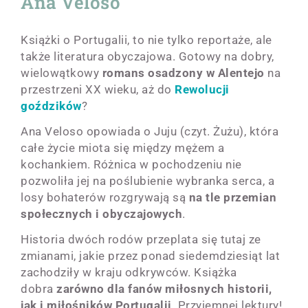
Ana Veloso
Książki o Portugalii, to nie tylko reportaże, ale
także literatura obyczajowa. Gotowy na dobry,
wielowątkowy
romans osadzony w Alentejo
na
przestrzeni XX wieku, aż do
Rewolucji
goździków
?
Ana Veloso opowiada o Juju (czyt. Żużu), która
całe życie miota się między mężem a
kochankiem. Różnica w pochodzeniu nie
pozwoliła jej na poślubienie wybranka serca, a
losy bohaterów rozgrywają są
na tle przemian
społecznych i obyczajowych
.
Historia dwóch rodów przeplata się tutaj ze
zmianami, jakie przez ponad siedemdziesiąt lat
zachodziły w kraju odkrywców. Książka
dobra
zarówno
dla fanów miłosnych historii,
jak i miłośników Portugalii
. Przyjemnej lektury!