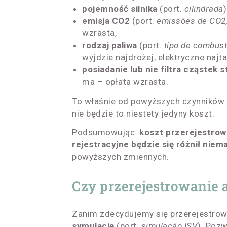
pojemność silnika
(port.
cilindrada
emisja CO2
(port.
emissões de CO2
wzrasta,
rodzaj paliwa
(port.
tipo de
combust
wyjdzie najdrożej, elektryczne najta
posiadanie lub nie filtra cząstek 
ma – opłata wzrasta.
To właśnie od powyższych czynników u
nie będzie to niestety jedyny koszt.
Podsumowując:
koszt przerejestrow
rejestracyjne będzie się różnił nie
powyższych zmiennych.
Czy przerejestrowanie a
Zanim zdecydujemy się przerejestro
symulację
(port.
simulação ISV
). Pozw