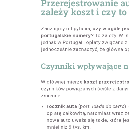
Przerejestrowanie au
zależy koszt i czy to
Zacznijmy od pytania,
czy w ogóle je
portugalskie numery?
To zależy. W in
jednak w Portugalii opłaty związane z
jednocześnie zaznaczyć, że główna opł
Czynniki wpływające n
W głównej mierze
koszt przerejestro
czynników powiązanych ściśle z dan
zmienne:
rocznik auta
(port.
idade do carro
)
opłatę całkowitą, natomiast wraz 
nowe auto uważa się takie, które je
mniej niż 6 tys. km,