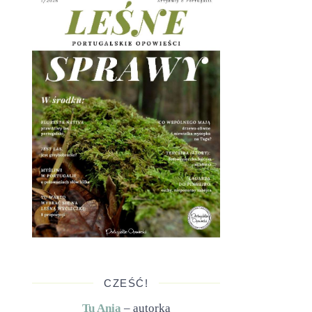
CZEŚĆ!
Tu Ania
– autorka