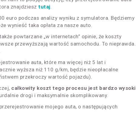
atora znajdziesz
tutaj
.
00 euro podczas analizy wyniku z symulatora. Będziemy
oże wynieść taka opłata za nasze auto.
że powtarzane „w internetach” opinie, że koszty
 zawsze przewyższają wartość samochodu. To nieprawda.
.
estrowanie auta, które ma więcej niż 5 lat i
acznie wyższa niż 110 g/km, będzie nieopłacalne
ństwem przekroczy wartość pojazdu).
czej,
całkowity koszt tego procesu jest bardzo wysoki
urdalnie drogi i maksymalnie skomplikowany.
przerejestrowanie mojego auta, o następujących