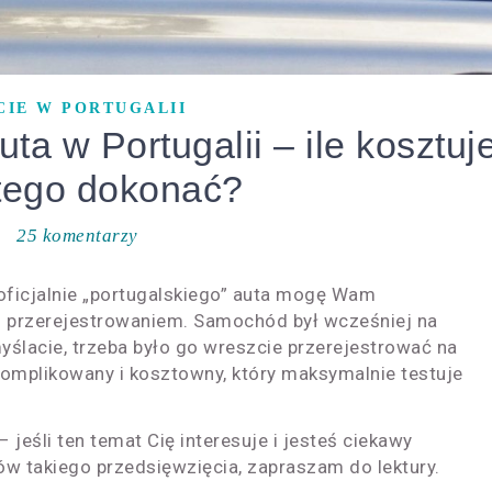
CIE W PORTUGALII
ta w Portugalii – ile kosztuj
 tego dokonać?
25 komentarzy
 oficjalnie „portugalskiego” auta mogę Wam
 przerejestrowaniem. Samochód był wcześniej na
myślacie, trzeba było go wreszcie przerejestrować na
skomplikowany i kosztowny, który maksymalnie testuje
– jeśli ten temat Cię interesuje i jesteś ciekawy
tów takiego przedsięwzięcia, zapraszam do lektury.