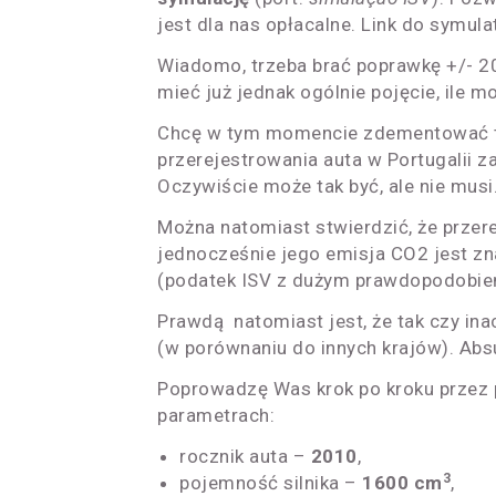
jest dla nas opłacalne. Link do symul
Wiadomo, trzeba brać poprawkę +/- 2
mieć już jednak ogólnie pojęcie, ile m
Chcę w tym momencie zdementować tak
przerejestrowania auta w Portugalii
Oczywiście może tak być, ale nie musi
Można natomiast stwierdzić, że przerej
jednocześnie jego emisja CO2 jest zn
(podatek ISV z dużym prawdopodobie
Prawdą natomiast jest, że tak czy ina
(w porównaniu do innych krajów). Abs
Poprowadzę Was krok po kroku przez 
parametrach:
rocznik auta –
2010
,
3
pojemność silnika –
1600 cm
,