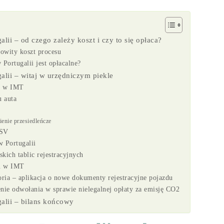
alii – od czego zależy koszt i czy to się opłaca?
owity koszt procesu
 Portugalii jest opłacalne?
galii – witaj w urzędniczym piekle
su w IMT
u auta
ienie przesiedleńcze
ISV
w Portugalii
kich tablic rejestracyjnych
su w IMT
ria – aplikacja o nowe dokumenty rejestracyjne pojazdu
enie odwołania w sprawie nielegalnej opłaty za emisję CO2
galii – bilans końcowy