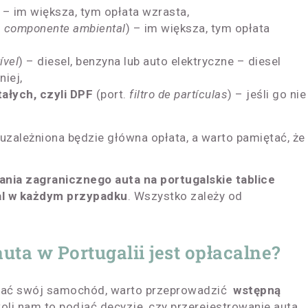
) – im większa, tym opłata wzrasta,
, componente ambiental
) – im większa, tym opłata
ível
) – diesel, benzyna lub auto elektryczne – diesel
niej,
stałych, czyli DPF
(port.
filtro de partículas
) – jeśli go nie
zależniona będzie główna opłata, a warto pamiętać, że
ania zagranicznego auta na portugalskie tablice
mal w każdym przypadku
. Wszystko zależy od
uta w Portugalii jest opłacalne?
wać swój samochód, warto przeprowadzić
wstępną
oli nam to podjąć decyzję, czy przerejestrowanie auta