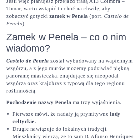
Jeśli więc planujesz przejazd trasą A13 Coimbra –
Tomar, warto wstąpić tu choć na chwilę, aby
zobaczyć gotycki
zamek w Penela
(port.
Castelo de
Penela
).
Zamek w Penela – co o nim
wiadomo?
Castelo de Penela
został wybudowany na wapiennym
wzgórzu, a z jego murów możemy podziwiać piękną
panoramę miasteczka, znajdujące się nieopodal
wzgórza oraz krajobraz z typową dla tego regionu
roślinnością.
Pochodzenie nazwy Penela
ma trzy wyjaśnienia.
Pierwsze mówi, że nadały ją prymitywne
ludy
celtyckie
.
Drugie nawiązuje do lokalnych tradycji.
Mieszkańcy wierzą, że to sam D. Afonso Henriques