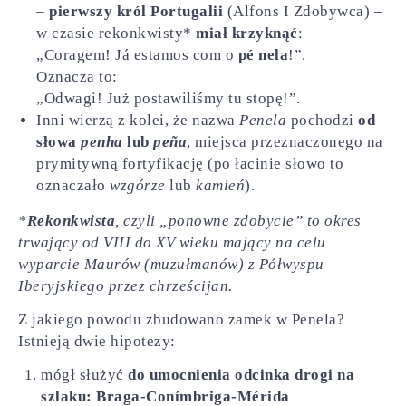
–
pierwszy król Portugalii
(Alfons I Zdobywca) –
w czasie rekonkwisty*
miał krzyknąć
:
„Coragem! Já estamos com o
pé nela
!”.
Oznacza to:
„Odwagi! Już postawiliśmy tu stopę!”.
Inni wierzą z kolei, że nazwa
Penela
pochodzi
od
słowa
penha
lub
peña
, miejsca przeznaczonego na
prymitywną fortyfikację (po łacinie słowo to
oznaczało
wzgórze
lub
kamień
).
*
Rekonkwista
, czyli „ponowne zdobycie” to okres
trwający od VIII do XV wieku mający na celu
wyparcie Maurów (muzułmanów) z Półwyspu
Iberyjskiego przez chrześcijan.
Z jakiego powodu zbudowano zamek w Penela?
Istnieją dwie hipotezy:
mógł służyć
do umocnienia odcinka drogi na
szlaku: Braga-Conímbriga-Mérida