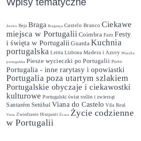
Wpisy tematyczne
Ciekawe
Braga
Castelo Branco
Beja
Aveiro
Bragança
miejsca w Portugalii
Festy
Coimbra
Faro
Kuchnia
i święta w Portugalii
Guarda
portugalska
Madera i Azory
Leiria
Lizbona
Muzyka
Piesze wycieczki po Portugalii
Porto
portugalska
Portugalia - inne rarytasy i opowiastki
Portugalia poza utartym szlakiem
Portugalskie obyczaje i ciekawostki
kulturowe
Portugalski świat roślin i zwierząt
Viana do Castelo
Santarém
Setúbal
Vila Real
Życie codzienne
Zwiedzanie Hiszpanii
Viseu
Évora
w Portugalii